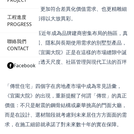
PROJECT
隨著房市趨緩，更加符合差異化價值需求、也更精雕細
工程進度
琢的推案，反而得以大放異彩。
PROGRESS
台中13期重劃區近年成為品牌建商密集布局的熱區，真
聯絡我們
正符合三代共居、隱私與長期使用需求的別墅型產品，
CONTACT
卻依舊稀缺。《宜園大院》正是在這樣的市場縫隙中誕
生——一座結合透天尺度、社區管理與現代工法的百坪
Facebook
電梯豪墅聚落。
「傳世住宅」四個字在房地產市場中成為常見語彙，
《宜園大院》的出現，重新提醒了何謂「傳世」的真正
價值：不只是耐震的鋼骨結構或豪華挑高的門面大廳，
而是在設計、選材階段就考慮到未來居住方方面面的需
求，在施工細節就承諾了對未來數十年的實在保障。