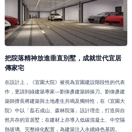
把院落精神放進垂直別墅，成就世代宜居
傳家宅
在設計上，《宜園大院》被視為宜園建設階段性的代表
作，更請到綠建築專家—劉偉彥建築師操刀。劉偉彥建
築師擅長將建築與土地產生共鳴及獨特性，在《宜園大
院》中以「磊石成山、森林院落」設計理念，打造與自
然共存的宜居墅；在建材上亦導入低碳混凝土、中空隔
熱玻璃、完整綠化配置，為建築注入永續綠色基因。