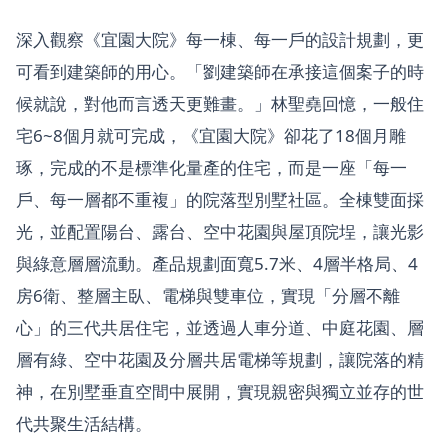
深入觀察《宜園大院》每一棟、每一戶的設計規劃，更
可看到建築師的用心。「劉建築師在承接這個案子的時
候就說，對他而言透天更難畫。」林聖堯回憶，一般住
宅6~8個月就可完成，《宜園大院》卻花了18個月雕
琢，完成的不是標準化量產的住宅，而是一座「每一
戶、每一層都不重複」的院落型別墅社區。全棟雙面採
光，並配置陽台、露台、空中花園與屋頂院埕，讓光影
與綠意層層流動。產品規劃面寬5.7米、4層半格局、4
房6衛、整層主臥、電梯與雙車位，實現「分層不離
心」的三代共居住宅，並透過人車分道、中庭花園、層
層有綠、空中花園及分層共居電梯等規劃，讓院落的精
神，在別墅垂直空間中展開，實現親密與獨立並存的世
代共聚生活結構。