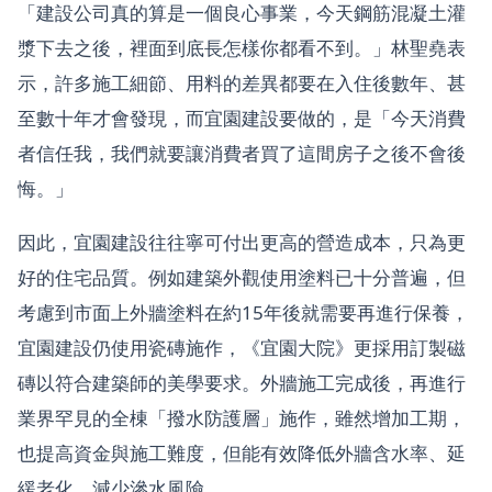
「建設公司真的算是一個良心事業，今天鋼筋混凝土灌
漿下去之後，裡面到底長怎樣你都看不到。」林聖堯表
示，許多施工細節、用料的差異都要在入住後數年、甚
至數十年才會發現，而宜園建設要做的，是「今天消費
者信任我，我們就要讓消費者買了這間房子之後不會後
悔。」
因此，宜園建設往往寧可付出更高的營造成本，只為更
好的住宅品質。例如建築外觀使用塗料已十分普遍，但
考慮到市面上外牆塗料在約15年後就需要再進行保養，
宜園建設仍使用瓷磚施作，《宜園大院》更採用訂製磁
磚以符合建築師的美學要求。外牆施工完成後，再進行
業界罕見的全棟「撥水防護層」施作，雖然增加工期，
也提高資金與施工難度，但能有效降低外牆含水率、延
緩老化、減少滲水風險。