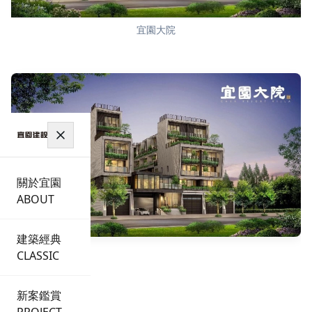
宜園大院
關於宜園
ABOUT
建築經典
CLASSIC
廣編企劃
新案鑑賞
2026/02/03