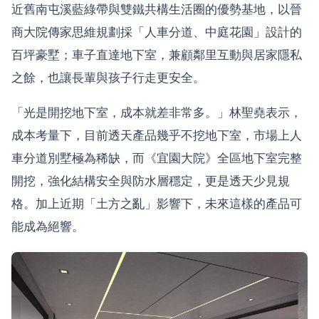
近舊南屯溪藍綠帶與雙鐵共構生活圈的優勢基地，以晉
商大院傳家思維規劃採「人車分道、中庭花園」設計的
百坪豪墅；車子直達地下室，兼顧鄰里互動與居家隱私
之餘，也讓長輩與孩子行走更安全。
「光是開挖地下室，成本就差非常多。」林聖堯表示，
成本考量下，目前透天產品幾乎不挖地下室，市場上人
車分道別墅極為稀缺，而《宜園大院》全區地下室完整
開挖，強化結構安全與防水層穩定，更是透天少見規
格。加上近期「土方之亂」影響下，未來這樣的產品可
能成為絕響。