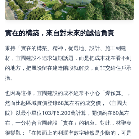
實在的構築，來自對未來的誠信負責
秉持「實在的構築」精神，從選地、設計、施工到建
材，宜園建設不追求短期話題，而是把成本花在看不到
的地方，把風險留在建造階段就解決，而非交給住戶承
擔。
也因為這樣，宜園建設的成本經常不小心「爆預算」，
然而比起區域實價登錄68萬左右的成交價，《宜園大
院》以最小單位103坪6,200萬計算，開價約在60萬左
右，十分符合宜園建設「實在」的初衷。對此，林聖堯
很樂觀：「在帳面上的利潤率數字雖然是少賺的，可是